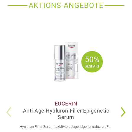
AKTIONS-ANGEBOTE
50%
50%
GESPART
GESPART
EUCERIN
Anti-Age Hyaluron-Filler Epigenetic
Serum
Hyaluron-Filler Serum reaktiviert Jugendgene, reduziert Falten und feine Linien, spendet intensive Feuchtigkeit und strafft die Gesichtskonturen.