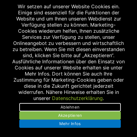
APOTHEKE AM ULMENWEG
Wir setzen auf unserer Website Cookies ein.
Einige sind essenziell für die Funktionen der
Ulmenweg 17
Website und um Ihnen unseren Webdienst zur
91054 Erlangen
Verfügung stellen zu können. Marketing-
Tel.: 09131/1253070
Cookies wiederum helfen, Ihnen zusätzliche
Services zur Verfügung zu stellen, unser
Fax: 09131/1253080
Onlineangebot zu verbessern und wirtschaftlich
info@apotheke-am-ulmenweg.de
zu betreiben. Wenn Sie mit diesen einverstanden
sind, klicken Sie bitte auf „Akzeptieren“.
Ausführliche Informationen über den Einsatz von
Cookies auf unserer Website erhalten sie unter
Mehr Infos. Dort können Sie auch Ihre
Zustimmung für Marketing-Cookies geben oder
diese in die Zukunft gerichtet jederzeit
widerrufen. Nähere Hinweise erhalten Sie in
KOLIBRI-APOTHEKE
unserer
Datenschutzerklärung
.
Allee am Röthelheimpark 15
Ablehnen
91052 Erlangen
Akzeptieren
Tel.: 09131/920 29 30
Mehr Infos
Fax: 09131/920 29 39