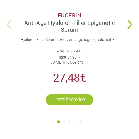
EUCERIN
Anti-Age Hyaluron-Filler Epigenetic
Serum
Hyaluron-Filler Serum reaktiviert Jugendgene, reduziert Falten und feine Linien, spendet intensive Feuchtigkeit und strafft die Gesichtskonturen.
PZN 19169931
3)
statt 54,95
30 ML (916,00€ pro 1l)
27,48€
Jetzt bestellen