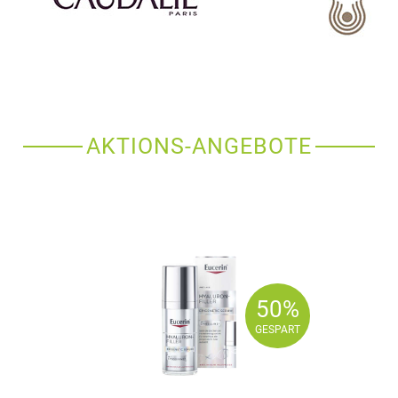
AKTIONS-ANGEBOTE
50%
50%
GESPART
GESPART