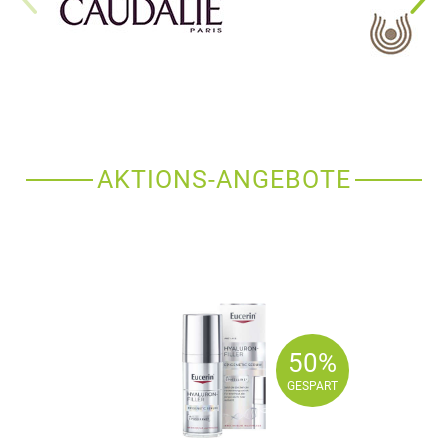
AKTIONS-ANGEBOTE
50%
50%
GESPART
GESPART