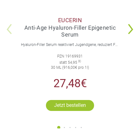
EUCERIN
Anti-Age Hyaluron-Filler Epigenetic
Serum
Hyaluron-Filler Serum reaktiviert Jugendgene, reduziert Falten und feine Linien, spendet intensive Feuchtigkeit und strafft die Gesichtskonturen.
PZN 19169931
3)
statt 54,95
30 ML (916,00€ pro 1l)
27,48€
Jetzt bestellen