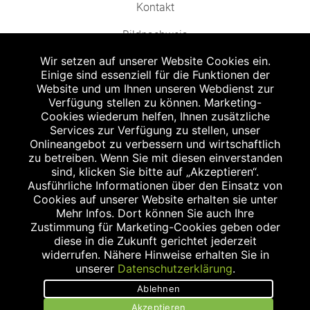
Kontakt
Bildnachweis
Wir setzen auf unserer Website Cookies ein.
Einige sind essenziell für die Funktionen der
Website und um Ihnen unseren Webdienst zur
Verfügung stellen zu können. Marketing-
Cookies wiederum helfen, Ihnen zusätzliche
Abgabe in haushaltsüblichen Mengen, solange der Vorrat reicht. Für Druck-
und Satzfehler keine Haftung.
Services zur Verfügung zu stellen, unser
1
Onlineangebot zu verbessern und wirtschaftlich
Zu Risiken und Nebenwirkungen lesen Sie die Packungsbeilage und fragen
Sie Ihren Arzt oder Apotheker.
zu betreiben. Wenn Sie mit diesen einverstanden
2
sind, klicken Sie bitte auf „Akzeptieren“.
Angabe nach der deutschen Arzneimitteltaxe Apothekenerstattungspreis
(AEP). Der AEP ist keine unverbindliche Preisempfehlung der Hersteller. Der
Ausführliche Informationen über den Einsatz von
AEP ist ein von den Apotheken in Ansatz gebrachter Preis für rezeptfreie
Cookies auf unserer Website erhalten sie unter
Arzneimittel. Er entspricht in der Höhe dem für Apotheken verbindlichen
Mehr Infos. Dort können Sie auch Ihre
Abgabepreis, zu dem eine Apotheke in bestimmten Fällen (z.B. bei Kindern
Zustimmung für Marketing-Cookies geben oder
unter 12 Jahren) das Produkt mit der gesetzlichen Krankenversicherung
abrechnet. Der AEP ist der allgemeine Erstattungspreis im Falle einer
diese in die Zukunft gerichtet jederzeit
Kostenübernahme durch die gesetzlichen Krankenkassen, vor Abzug eines
widerrufen. Nähere Hinweise erhalten Sie in
Zwangsrabattes (zur Zeit 5%) nach §130 Abs. 1 SGB V.
unserer
Datenschutzerklärung
.
3
Unverbindliche Preisempfehlung des Herstellers (UVP).
Ablehnen
powered by apovena.de
Akzeptieren