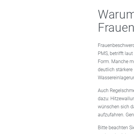
Warum 
Frauen
Frauenbeschwerde
PMS, betrifft la
Form. Manche mer
deutlich stärker
Wassereinlagerung
Auch Regelschmer
dazu: Hitzewallu
wünschen sich da
aufzufahren. Gen
Bitte beachten S