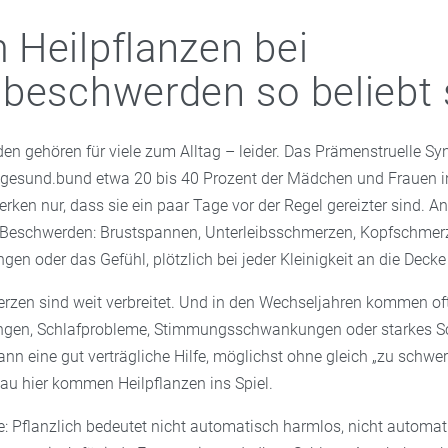
Heilpflanzen bei
beschwerden so beliebt 
n gehören für viele zum Alltag – leider. Das Prämenstruelle Sy
ut gesund.bund etwa 20 bis 40 Prozent der Mädchen und Frauen i
ken nur, dass sie ein paar Tage vor der Regel gereizter sind. A
e Beschwerden: Brustspannen, Unterleibsschmerzen, Kopfschmer
en oder das Gefühl, plötzlich bei jeder Kleinigkeit an die Decke
zen sind weit verbreitet. Und in den Wechseljahren kommen o
ngen, Schlafprobleme, Stimmungsschwankungen oder starkes Sc
nn eine gut verträgliche Hilfe, möglichst ohne gleich „zu schwe
au hier kommen Heilpflanzen ins Spiel.
ie: Pflanzlich bedeutet nicht automatisch harmlos, nicht automa