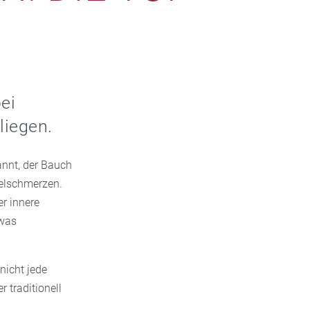
ei
liegen.
annt, der Bauch
gelschmerzen.
r innere
twas
nicht jede
 traditionell