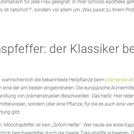
tomatisch für jede Frau geeignet. In Ihrer Schloss-Apotheke ge
s ist natürlich?“, sondern vor allem um „Was passt zu Ihrem Pro
pfeffer: der Klassiker be
t wahrscheinlich die bekannteste Heilpflanze beim
prämenstruel
 eine der am besten eingeordneten. Die europäische Arzneimit
handlung von prämenstruellen Beschwerden. Das heißt: Hier reden
ttelwissen, sondern über eine Pflanze, für die es auch eine ver
tung gibt.
: Mönchspfeffer ist kein „Sofort-Helfer“. Wer heute die erste Kap
tzlich beschwerdefrei durch die zweite Zyklushälfte schweben. 