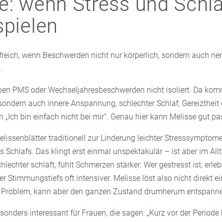
e: wenn Stress und Schla
spielen
ilfreich, wenn Beschwerden nicht nur körperlich, sondern auch ner
.
eben PMS oder Wechseljahresbeschwerden nicht isoliert. Da kom
sondern auch innere Anspannung, schlechter Schlaf, Gereiztheit 
n „Ich bin einfach nicht bei mir“. Genau hier kann Melisse gut pa
lissenblätter traditionell zur Linderung leichter Stresssymptom
 Schlafs. Das klingt erst einmal unspektakulär – ist aber im All
hlechter schläft, fühlt Schmerzen stärker. Wer gestresst ist, erle
r Stimmungstiefs oft intensiver. Melisse löst also nicht direkt ei
 Problem, kann aber den ganzen Zustand drumherum entspann
onders interessant für Frauen, die sagen: „Kurz vor der Periode 