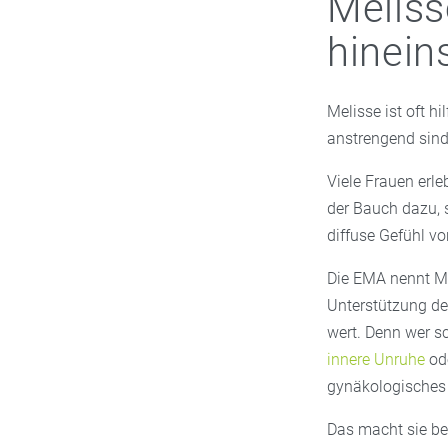
Meliss
hinein
Melisse ist oft h
anstrengend sind
Viele Frauen erl
der Bauch dazu, 
diffuse Gefühl vo
Die EMA nennt Me
Unterstützung des
wert. Denn wer sc
innere Unruhe
ode
gynäkologisches
Das macht sie bes