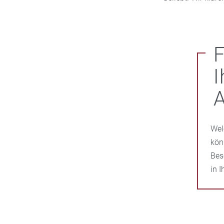
F
I
Wel
kön
Bes
in 