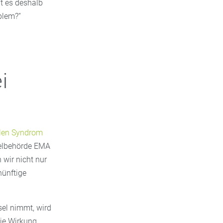
ht es deshalb
blem?“
i
len Syndrom
telbehörde EMA
 wir nicht nur
nünftige
sel nimmt, wird
Die Wirkung