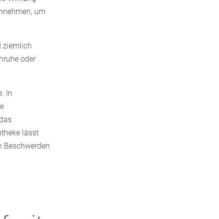
einnehmen, um
 ziemlich
Unruhe oder
. In
ge
 das
otheke lässt
den Beschwerden