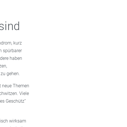
sind
ndrom, kurz
n spürbarer
ndere haben
zen,
 zu gehen.
ft neue Themen
hwitzen. Viele
res Geschütz“
tisch wirksam