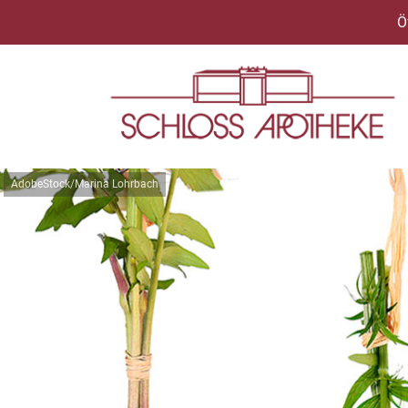
Ö
AdobeStock/Marina Lohrbach