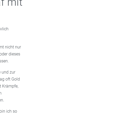
f mit
vlich
mt nicht nur
oder dieses
ssen.
e und zur
tag oft Gold
bt Krämpfe,
n
en.
bin ich so