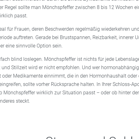
 der Regel sollte man Mönchspfeffer zwischen 8 bis 12 Wochen 
irklich passt.
eal für Frauen, deren Beschwerden regelmäßig wiederkehren und
eriode auftreten. Gerade bei Brustspannen, Reizbarkeit, innerer 
er eine sinnvolle Option sein.
nfach blind loslegen. Mönchspfeffer ist nichts für jede Lebenslage
und Stillzeit wird er nicht empfohlen. Und wer hormonabhängi
t oder Medikamente einnimmt, die in den Hormonhaushalt oder
greifen, sollte vorher Rücksprache halten. In Ihrer Schloss-Ap
ob Mönchspfeffer wirklich zur Situation passt – oder ob hinter 
anderes steckt.