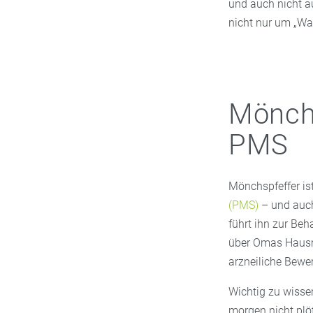
und auch nicht au
nicht nur um „Wa
Mönchs
PMS
Mönchspfeffer is
(PMS)
– und auch
führt ihn zur Be
über Omas Hausmi
arzneiliche Bewer
Wichtig zu wissen
morgen nicht plö