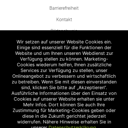
Barrierefreiheit
Kontakt
Bildnachweis
Wir setzen auf unserer Website Cookies ein.
Einige sind essenziell für die Funktionen der
Website und um Ihnen unseren Webdienst zur
Verfügung stellen zu können. Marketing-
Cookies wiederum helfen, Ihnen zusätzliche
Abgabe in haushaltsüblichen Mengen, solange der Vorrat reicht. Für Druck-
und Satzfehler keine Haftung.
Services zur Verfügung zu stellen, unser
1
Onlineangebot zu verbessern und wirtschaftlich
Zu Risiken und Nebenwirkungen lesen Sie die Packungsbeilage und fragen
Sie Ihren Arzt oder Apotheker.
zu betreiben. Wenn Sie mit diesen einverstanden
2
sind, klicken Sie bitte auf „Akzeptieren“.
Angabe nach der deutschen Arzneimitteltaxe Apothekenerstattungspreis
(AEP). Der AEP ist keine unverbindliche Preisempfehlung der Hersteller. Der
Ausführliche Informationen über den Einsatz von
AEP ist ein von den Apotheken in Ansatz gebrachter Preis für rezeptfreie
Cookies auf unserer Website erhalten sie unter
Arzneimittel. Er entspricht in der Höhe dem für Apotheken verbindlichen
Mehr Infos. Dort können Sie auch Ihre
Abgabepreis, zu dem eine Apotheke in bestimmten Fällen (z.B. bei Kindern
Zustimmung für Marketing-Cookies geben oder
unter 12 Jahren) das Produkt mit der gesetzlichen Krankenversicherung
abrechnet. Der AEP ist der allgemeine Erstattungspreis im Falle einer
diese in die Zukunft gerichtet jederzeit
Kostenübernahme durch die gesetzlichen Krankenkassen, vor Abzug eines
widerrufen. Nähere Hinweise erhalten Sie in
Zwangsrabattes (zur Zeit 5%) nach §130 Abs. 1 SGB V.
unserer
Datenschutzerklärung
.