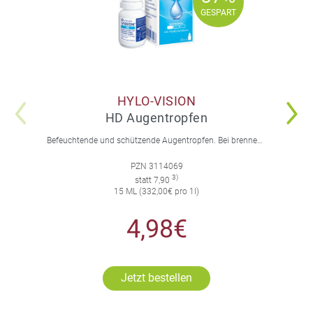
37%
GESPART
GESPART
HYLO-VISION
HD Augentropfen
Befeuchtende und schützende Augentropfen. Bei brennenden und tränenden Augen und Sandkorngefühl.
PZN 3114069
3)
statt 7,90
15 ML (332,00€ pro 1l)
4,98€
Jetzt bestellen