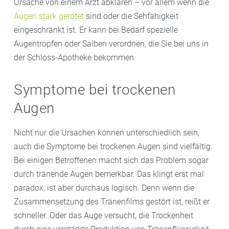
Ursache von einem Arzt abklären – vor allem wenn die
ebenfalls begünstigen und die Symptome
Augen stark gerötet
sind oder die Sehfähigkeit
verschlimmern. Zudem können beim Schminken
eingeschränkt ist. Er kann bei Bedarf spezielle
Partikel in die Augen gelangen und sie reizen. Das
Augentropfen oder Salben verordnen, die Sie bei uns in
Gleiche gilt für Cremes und Make-up.
der Schloss-Apotheke bekommen.
Symptome bei trockenen
Augen
Nicht nur die Ursachen können unterschiedlich sein,
auch die Symptome bei trockenen Augen sind vielfältig.
Bei einigen Betroffenen macht sich das Problem sogar
durch tränende Augen bemerkbar. Das klingt erst mal
paradox, ist aber durchaus logisch. Denn wenn die
Zusammensetzung des Tränenfilms gestört ist, reißt er
schneller. Oder das Auge versucht, die Trockenheit