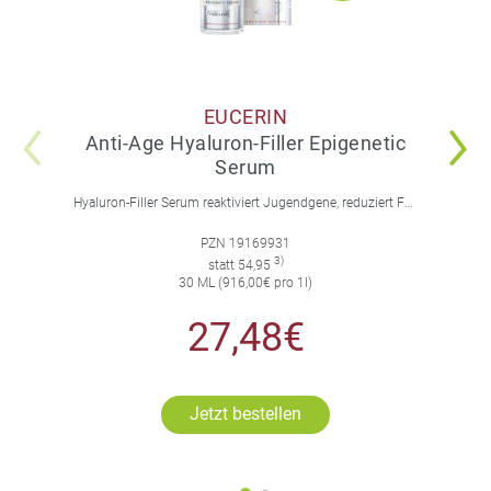
EUCERIN
Anti-Age Hyaluron-Filler Epigenetic
Serum
Hyaluron-Filler Serum reaktiviert Jugendgene, reduziert Falten und feine Linien, spendet intensive Feuchtigkeit und strafft die Gesichtskonturen.
PZN 19169931
3)
statt 54,95
30 ML (916,00€ pro 1l)
27,48€
Jetzt bestellen