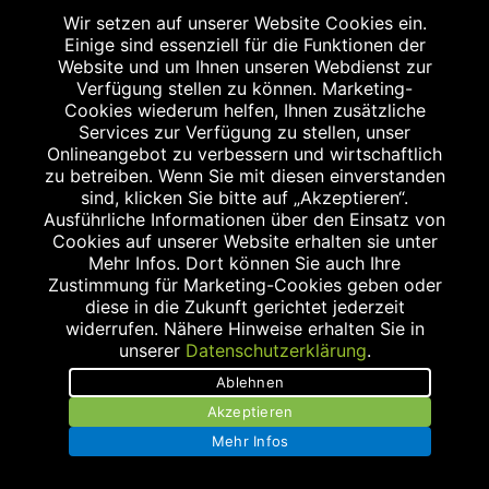
Wir setzen auf unserer Website Cookies ein.
Einige sind essenziell für die Funktionen der
WEITERE STANDORTE
Website und um Ihnen unseren Webdienst zur
Verfügung stellen zu können. Marketing-
Cookies wiederum helfen, Ihnen zusätzliche
Services zur Verfügung zu stellen, unser
Onlineangebot zu verbessern und wirtschaftlich
zu betreiben. Wenn Sie mit diesen einverstanden
sind, klicken Sie bitte auf „Akzeptieren“.
Ausführliche Informationen über den Einsatz von
Cookies auf unserer Website erhalten sie unter
MEILWALD-APOTHEKE
Mehr Infos. Dort können Sie auch Ihre
Konrad-Zuse-Straße 14
Zustimmung für Marketing-Cookies geben oder
diese in die Zukunft gerichtet jederzeit
91052 Erlangen
widerrufen. Nähere Hinweise erhalten Sie in
Tel.: 09131/125 66 0
unserer
Datenschutzerklärung
.
Fax: 09131/125 62 4
Ablehnen
apo@meilwald-apotheke.de
Akzeptieren
Mehr Infos