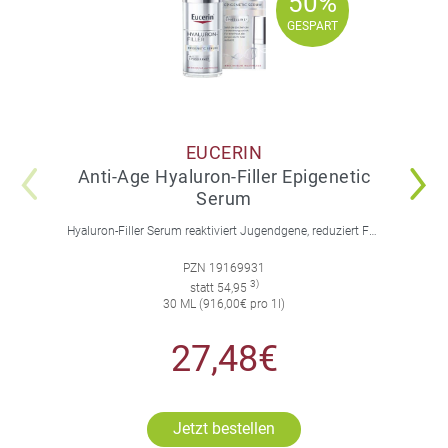
50%
50%
GESPART
GESPART
EUCERIN
Anti-Age Hyaluron-Filler Epigenetic
Serum
Hyaluron-Filler Serum reaktiviert Jugendgene, reduziert Falten und feine Linien, spendet intensive Feuchtigkeit und strafft die Gesichtskonturen.
PZN 19169931
3)
statt 54,95
30 ML (916,00€ pro 1l)
27,48€
Jetzt bestellen