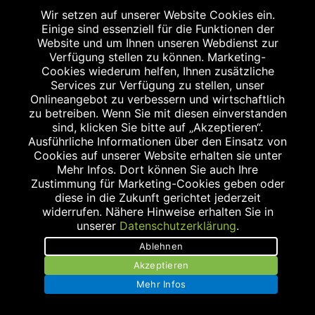
Wir setzen auf unserer Website Cookies ein.
Barrierefreiheit
Einige sind essenziell für die Funktionen der
Website und um Ihnen unseren Webdienst zur
Kontakt
Verfügung stellen zu können. Marketing-
Cookies wiederum helfen, Ihnen zusätzliche
Bildnachweis
Services zur Verfügung zu stellen, unser
Onlineangebot zu verbessern und wirtschaftlich
zu betreiben. Wenn Sie mit diesen einverstanden
sind, klicken Sie bitte auf „Akzeptieren“.
Ausführliche Informationen über den Einsatz von
Cookies auf unserer Website erhalten sie unter
Abgabe in haushaltsüblichen Mengen, solange der Vorrat reicht. Für Druck-
Mehr Infos. Dort können Sie auch Ihre
und Satzfehler keine Haftung.
Zustimmung für Marketing-Cookies geben oder
1
Zu Risiken und Nebenwirkungen lesen Sie die Packungsbeilage und fragen
diese in die Zukunft gerichtet jederzeit
Sie Ihren Arzt oder Apotheker.
widerrufen. Nähere Hinweise erhalten Sie in
2
Angabe nach der deutschen Arzneimitteltaxe Apothekenerstattungspreis
unserer
Datenschutzerklärung
.
(AEP). Der AEP ist keine unverbindliche Preisempfehlung der Hersteller. Der
AEP ist ein von den Apotheken in Ansatz gebrachter Preis für rezeptfreie
Ablehnen
Arzneimittel. Er entspricht in der Höhe dem für Apotheken verbindlichen
Akzeptieren
Abgabepreis, zu dem eine Apotheke in bestimmten Fällen (z.B. bei Kindern
unter 12 Jahren) das Produkt mit der gesetzlichen Krankenversicherung
Mehr Infos
abrechnet. Der AEP ist der allgemeine Erstattungspreis im Falle einer
Kostenübernahme durch die gesetzlichen Krankenkassen, vor Abzug eines
Zwangsrabattes (zur Zeit 5%) nach §130 Abs. 1 SGB V.