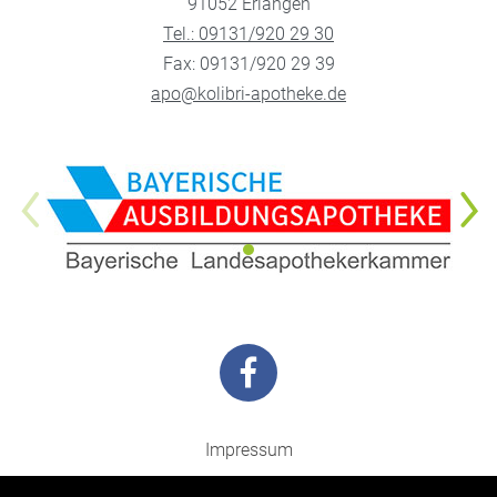
91052 Erlangen
Tel.: 09131/920 29 30
Fax: 09131/920 29 39
apo@kolibri-apotheke.de
Impressum
Datenschutz