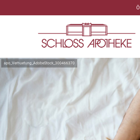
Ö
apo_Verhuetung_AdobeStock_300466370