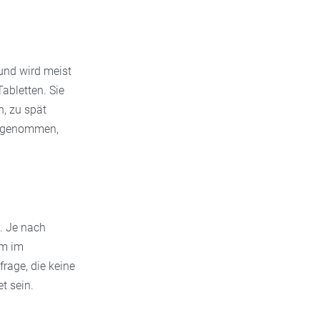
und wird meist
abletten. Sie
n, zu spät
ufgenommen,
. Je nach
im im
rage, die keine
t sein.