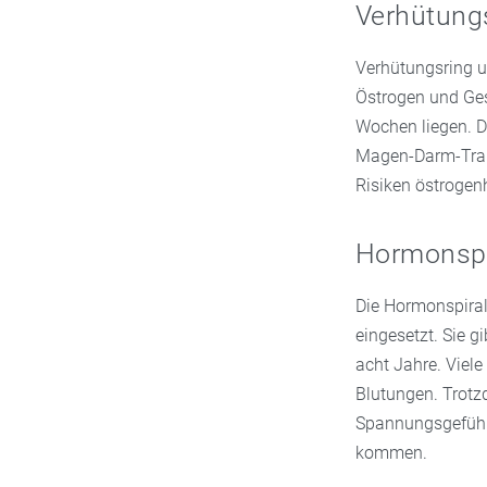
Verhütung
Verhütungsring u
Östrogen und Gest
Wochen liegen. D
Magen-Darm-Trakt
Risiken östrogenh
Hormonspi
Die Hormonspiral
eingesetzt. Sie g
acht Jahre. Vie
Blutungen. Trotz
Spannungsgefühl
kommen.