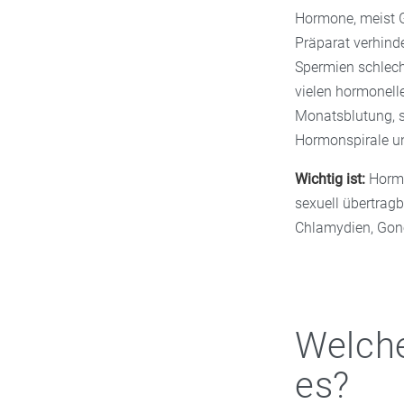
Hormone, meist G
Präparat verhind
Spermien schlech
vielen hormonell
Monatsblutung, s
Hormonspirale und
Wichtig ist:
Hormo
sexuell übertrag
Chlamydien, Gono
Welche
es?