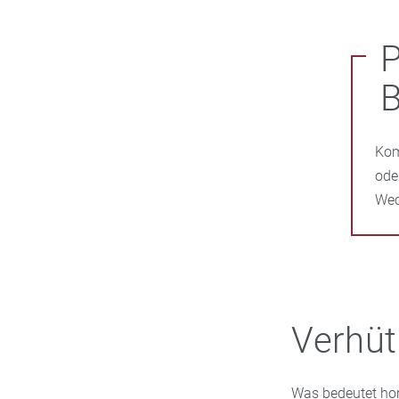
P
B
Kom
ode
Wec
Verhü
Was bedeutet hor