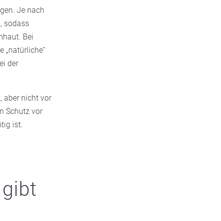
gen. Je nach
s, sodass
mhaut. Bei
 „natürliche“
i der
.
 aber nicht vor
n Schutz vor
ig ist.
gibt