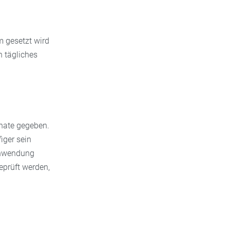
m gesetzt wird
n tägliches
onate gegeben.
iger sein
 Anwendung
eprüft werden,