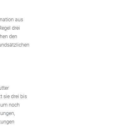
ination aus
Regel drei
ehen den
rundsätzlichen
tter
 sie drei bis
kaum noch
tungen,
kungen