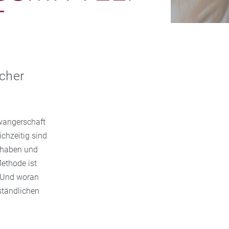
T
icher
wangerschaft
chzeitig sind
n haben und
ethode ist
? Und woran
ständlichen