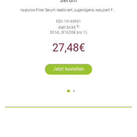
Serum
Hyaluron-Filler Serum reaktiviert Jugendgene, reduziert Falten und feine Linien, spendet intensive Feuchtigkeit und strafft die Gesichtskonturen.
PZN 19169931
3)
statt 54,95
30 ML (916,00€ pro 1l)
27,48€
Jetzt bestellen