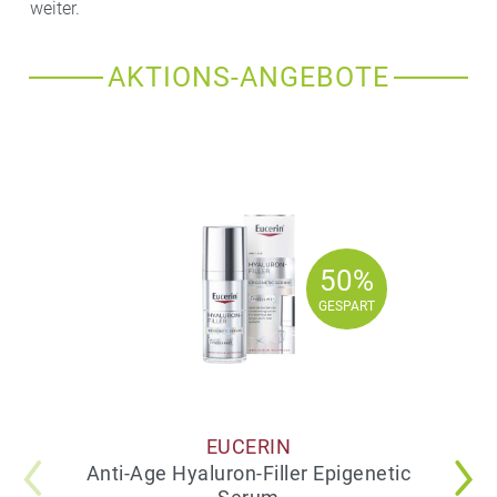
weiter.
AKTIONS-ANGEBOTE
50%
50%
GESPART
GESPART
EUCERIN
Anti-Age Hyaluron-Filler Epigenetic