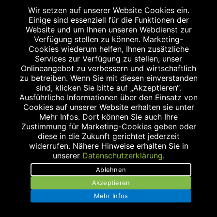
Wir setzen auf unserer Website Cookies ein.
Einige sind essenziell für die Funktionen der
Website und um Ihnen unseren Webdienst zur
Verfügung stellen zu können. Marketing-
Impressum
Cookies wiederum helfen, Ihnen zusätzliche
Services zur Verfügung zu stellen, unser
Datenschutz
Onlineangebot zu verbessern und wirtschaftlich
zu betreiben. Wenn Sie mit diesen einverstanden
Barrierefreiheit
sind, klicken Sie bitte auf „Akzeptieren“.
Ausführliche Informationen über den Einsatz von
Kontakt
Cookies auf unserer Website erhalten sie unter
Mehr Infos. Dort können Sie auch Ihre
Bildnachweis
Zustimmung für Marketing-Cookies geben oder
diese in die Zukunft gerichtet jederzeit
widerrufen. Nähere Hinweise erhalten Sie in
unserer
Datenschutzerklärung
.
Ablehnen
Abgabe in haushaltsüblichen Mengen, solange der Vorrat reicht. Für Druck-
Akzeptieren
und Satzfehler keine Haftung.
1
Zu Risiken und Nebenwirkungen lesen Sie die Packungsbeilage und fragen
Mehr Infos
Sie Ihren Arzt oder Apotheker.
2
Angabe nach der deutschen Arzneimitteltaxe Apothekenerstattungspreis