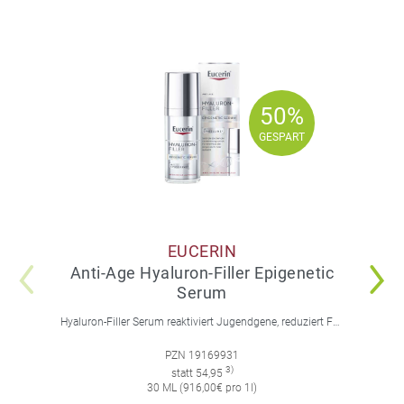
50%
50%
GESPART
GESPART
EUCERIN
Anti-Age Hyaluron-Filler Epigenetic
Serum
Hyaluron-Filler Serum reaktiviert Jugendgene, reduziert Falten und feine Linien, spendet intensive Feuchtigkeit und strafft die Gesichtskonturen.
PZN 19169931
3)
statt 54,95
30 ML (916,00€ pro 1l)