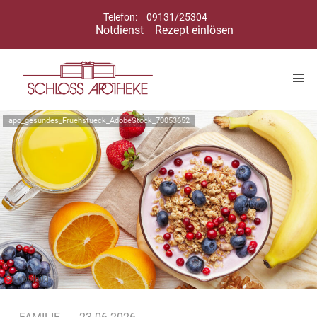
Telefon:
09131/25304
Notdienst
Rezept einlösen
apo_gesundes_Fruehstueck_AdobeStock_70053652
Symbolbild