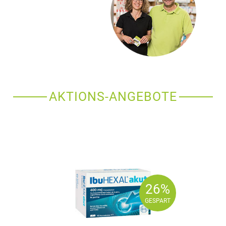
AKTIONS-ANGEBOTE
26%
26%
GESPART
GESPART