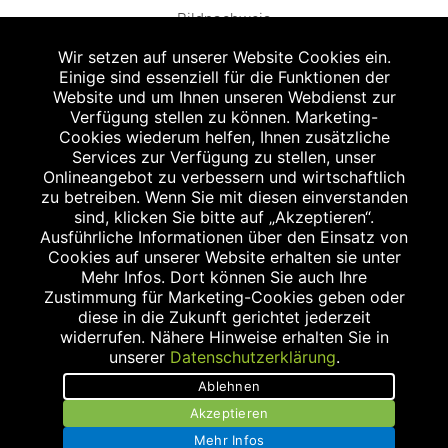
Bildnachweis
Wir setzen auf unserer Website Cookies ein.
Einige sind essenziell für die Funktionen der
Website und um Ihnen unseren Webdienst zur
Verfügung stellen zu können. Marketing-
Cookies wiederum helfen, Ihnen zusätzliche
Abgabe in haushaltsüblichen Mengen, solange der Vorrat reicht. Für Druck-
und Satzfehler keine Haftung.
Services zur Verfügung zu stellen, unser
1
Onlineangebot zu verbessern und wirtschaftlich
Zu Risiken und Nebenwirkungen lesen Sie die Packungsbeilage und fragen
Sie Ihren Arzt oder Apotheker.
zu betreiben. Wenn Sie mit diesen einverstanden
2
sind, klicken Sie bitte auf „Akzeptieren“.
Angabe nach der deutschen Arzneimitteltaxe Apothekenerstattungspreis
(AEP). Der AEP ist keine unverbindliche Preisempfehlung der Hersteller. Der
Ausführliche Informationen über den Einsatz von
AEP ist ein von den Apotheken in Ansatz gebrachter Preis für rezeptfreie
Cookies auf unserer Website erhalten sie unter
Arzneimittel. Er entspricht in der Höhe dem für Apotheken verbindlichen
Mehr Infos. Dort können Sie auch Ihre
Abgabepreis, zu dem eine Apotheke in bestimmten Fällen (z.B. bei Kindern
Zustimmung für Marketing-Cookies geben oder
unter 12 Jahren) das Produkt mit der gesetzlichen Krankenversicherung
abrechnet. Der AEP ist der allgemeine Erstattungspreis im Falle einer
diese in die Zukunft gerichtet jederzeit
Kostenübernahme durch die gesetzlichen Krankenkassen, vor Abzug eines
widerrufen. Nähere Hinweise erhalten Sie in
Zwangsrabattes (zur Zeit 5%) nach §130 Abs. 1 SGB V.
unserer
Datenschutzerklärung
.
3
Unverbindliche Preisempfehlung des Herstellers (UVP).
Ablehnen
powered by apovena.de
Akzeptieren
Mehr Infos