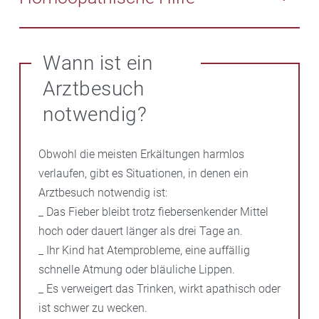
Säuglinge ab 3 Monaten gibt es spezielle Baby-
verschaffen. Es gibt spezielle Lutschtabletten für
Balsame mit Thymian, Sternanis und
Lavendel
zum
Kinder, die den Hals beruhigen und desinfizierend
In der Homöopathie gibt es viele verschiedene
Einreiben. Wir beraten Sie gerne zur Anwendung.
wirken. Ältere Kinder können mit einer Salzlösung
Kombinationen bei fieberhaften Infekten in Form von
Wann ist ein
gurgeln, um Entzündungen zu lindern.
Tropfen, Zäpfchen oder Globuli. Sie können schon ab
Arztbesuch
dem Säuglingsalter verabreicht werden. Die Globuli
unterstützen den Körper dabei, wieder gesund zu
notwendig?
werden, und lindern die lästigen Symptome.
Obwohl die meisten Erkältungen harmlos
verlaufen, gibt es Situationen, in denen ein
Arztbesuch notwendig ist:
_ Das Fieber bleibt trotz fiebersenkender Mittel
hoch oder dauert länger als drei Tage an.
_ Ihr Kind hat Atemprobleme, eine auffällig
schnelle Atmung oder bläuliche Lippen.
_ Es verweigert das Trinken, wirkt apathisch oder
ist schwer zu wecken.