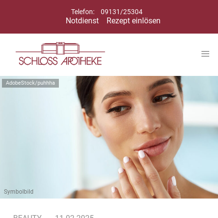
Telefon:
09131/25304
Notdienst
Rezept einlösen
AdobeStock/puhhha
Symbolbild