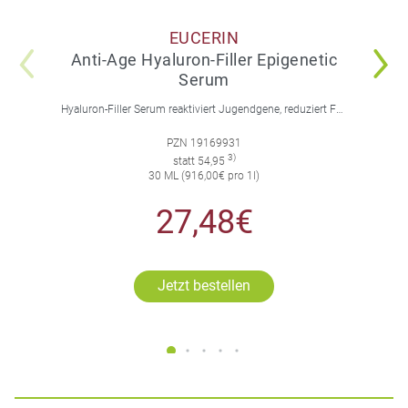
EUCERIN
Anti-Age Hyaluron-Filler Epigenetic
Serum
Hyaluron-Filler Serum reaktiviert Jugendgene, reduziert Falten und feine Linien, spendet intensive Feuchtigkeit und strafft die Gesichtskonturen.
PZN 19169931
3)
statt 54,95
30 ML (916,00€ pro 1l)
27,48€
Jetzt bestellen