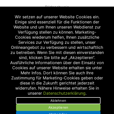
Bildnachweis
Wir setzen auf unserer Website Cookies ein.
Einige sind essenziell für die Funktionen der
Website und um Ihnen unseren Webdienst zur
Verfügung stellen zu können. Marketing-
Cookies wiederum helfen, Ihnen zusätzliche
Abgabe in haushaltsüblichen Mengen, solange der Vorrat reicht. Für Druck-
und Satzfehler keine Haftung.
Services zur Verfügung zu stellen, unser
1
Onlineangebot zu verbessern und wirtschaftlich
Zu Risiken und Nebenwirkungen lesen Sie die Packungsbeilage und fragen
Sie Ihren Arzt oder Apotheker.
zu betreiben. Wenn Sie mit diesen einverstanden
2
sind, klicken Sie bitte auf „Akzeptieren“.
Angabe nach der deutschen Arzneimitteltaxe Apothekenerstattungspreis
(AEP). Der AEP ist keine unverbindliche Preisempfehlung der Hersteller. Der
Ausführliche Informationen über den Einsatz von
AEP ist ein von den Apotheken in Ansatz gebrachter Preis für rezeptfreie
Cookies auf unserer Website erhalten sie unter
Arzneimittel. Er entspricht in der Höhe dem für Apotheken verbindlichen
Mehr Infos. Dort können Sie auch Ihre
Abgabepreis, zu dem eine Apotheke in bestimmten Fällen (z.B. bei Kindern
Zustimmung für Marketing-Cookies geben oder
unter 12 Jahren) das Produkt mit der gesetzlichen Krankenversicherung
abrechnet. Der AEP ist der allgemeine Erstattungspreis im Falle einer
diese in die Zukunft gerichtet jederzeit
Kostenübernahme durch die gesetzlichen Krankenkassen, vor Abzug eines
widerrufen. Nähere Hinweise erhalten Sie in
Zwangsrabattes (zur Zeit 5%) nach §130 Abs. 1 SGB V.
unserer
Datenschutzerklärung
.
3
Unverbindliche Preisempfehlung des Herstellers (UVP).
Ablehnen
powered by apovena.de
Akzeptieren