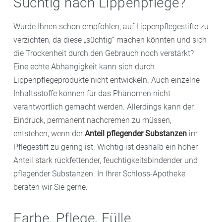
Süchtig nach Lippenpflege?
Spülen Sie die Maske nach der Einwirkzeit mit
haben Sie schon mal versucht, die Lippen mit der
lauwarmem Wasser ab und tupfen Sie Ihre Lippen
Zunge zu befeuchten. Doch das verstärkt eher noch
Wurde Ihnen schon empfohlen, auf Lippenpflegestifte zu
vorsichtig trocken.
die Trockenheit, denn der Speichel entzieht den Lippen
verzichten, da diese „süchtig“ machen könnten und sich
noch mehr Feuchtigkeit, wenn er verdunstet. Das kann
die Trockenheit durch den Gebrauch noch verstärkt?
sogar zu einem Lippenleck-Ekzem führen. Vermeiden
Eine echte Abhängigkeit kann sich durch
Sie diese Gewohnheit deshalb unbedingt, auch wenn
Lippenpflegeprodukte nicht entwickeln. Auch einzelne
es anfangs schwerfällt.
Inhaltsstoffe können für das Phänomen nicht
verantwortlich gemacht werden. Allerdings kann der
Eindruck, permanent nachcremen zu müssen,
entstehen, wenn der
Anteil pflegender Substanzen
im
Pflegestift zu gering ist. Wichtig ist deshalb ein hoher
Anteil stark rückfettender, feuchtigkeitsbindender und
pflegender Substanzen. In Ihrer Schloss-Apotheke
beraten wir Sie gerne.
Farbe, Pflege, Fülle