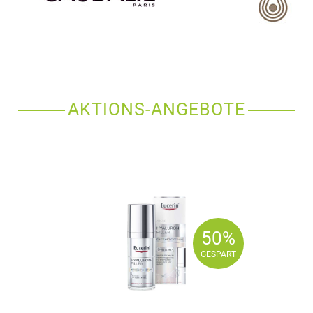
AKTIONS-ANGEBOTE
50%
50%
GESPART
GESPART