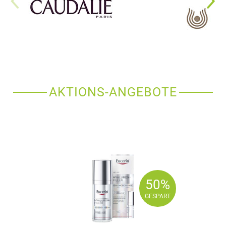
AKTIONS-ANGEBOTE
50%
50%
GESPART
GESPART