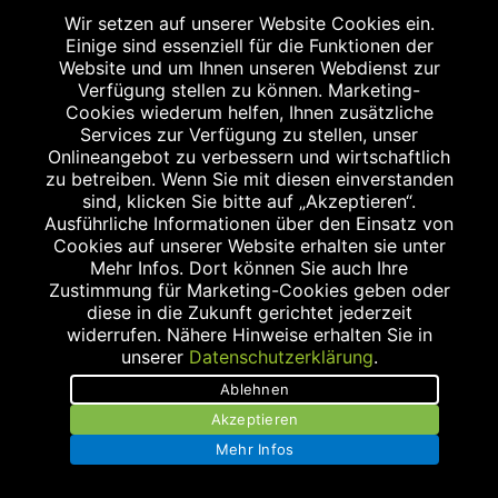
Wir setzen auf unserer Website Cookies ein.
APOTHEKE AM ULMENWEG
Einige sind essenziell für die Funktionen der
Website und um Ihnen unseren Webdienst zur
Ulmenweg 17
Verfügung stellen zu können. Marketing-
91054 Erlangen
Cookies wiederum helfen, Ihnen zusätzliche
Tel.: 09131/1253070
Services zur Verfügung zu stellen, unser
Onlineangebot zu verbessern und wirtschaftlich
Fax: 09131/1253080
zu betreiben. Wenn Sie mit diesen einverstanden
info@apotheke-am-ulmenweg.de
sind, klicken Sie bitte auf „Akzeptieren“.
Ausführliche Informationen über den Einsatz von
Cookies auf unserer Website erhalten sie unter
Mehr Infos. Dort können Sie auch Ihre
Zustimmung für Marketing-Cookies geben oder
diese in die Zukunft gerichtet jederzeit
widerrufen. Nähere Hinweise erhalten Sie in
unserer
Datenschutzerklärung
.
KOLIBRI-APOTHEKE
Ablehnen
Allee am Röthelheimpark 15
Akzeptieren
91052 Erlangen
Mehr Infos
Tel.: 09131/920 29 30
Fax: 09131/920 29 39