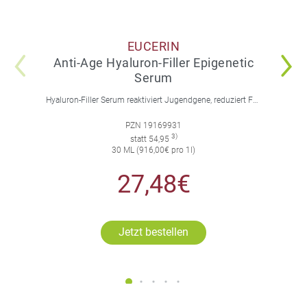
EUCERIN
Anti-Age Hyaluron-Filler Epigenetic
Serum
Hyaluron-Filler Serum reaktiviert Jugendgene, reduziert Falten und feine Linien, spendet intensive Feuchtigkeit und strafft die Gesichtskonturen.
PZN 19169931
3)
statt 54,95
30 ML (916,00€ pro 1l)
27,48€
Jetzt bestellen